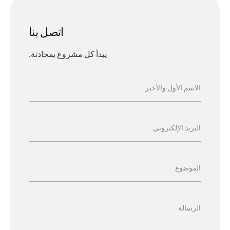
اتصل بنا
يبدأ كل مشروع بمحادثة.
ا
الاسم الأول والأخير
ل
ا
ا
س
البريد الإلكتروني
ل
م
ب
ا
ا
ر
الموضوع
ل
ل
ي
أ
م
د
ا
و
و
الرسالة
ا
ل
ل
ض
ل